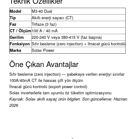
Teknik Özellikler
Model
M3-40 Dual
Tip
Akıllı enerji sayacı (CT)
Faz
Trifaze (3 faz)
CT / Ölçüm
100 A / 40 mA
Gerilim
220-240 V veya 380-415 V (faz başına)
Fonksiyon
Sıfır besleme (zero injection) + ihracat gücü kontrolü
Marka
Solax Power
Öne Çıkan Avantajlar
Sıfır besleme (zero injection) — şebekeye verilen enerjiyi sınırlar
100A/40mA CT ile hassas çift yön ölçüm
İhracat gücü kontrolü (export power control)
Solax inverterlerle tam uyumlu öz tüketim optimizasyonu
Kaynak: Solax akıllı sayaç ürün bilgileri. Son güncelleme: Haziran
2026.