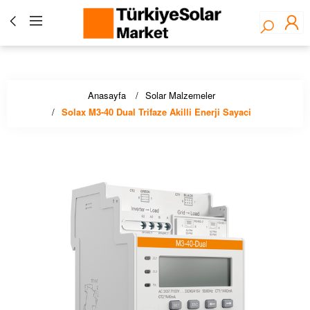
Türkiye Solar Market - Fronius Yetkili Bayisi ☀️ Solar
Panel, İnverter, Lityum Pil, EV Şarj Çözümleri - Stoktan
Hızlı Teslimat!
Anasayfa
Solar Malzemeler
Solax M3-40 Dual Trifaze Akilli Enerji Sayaci