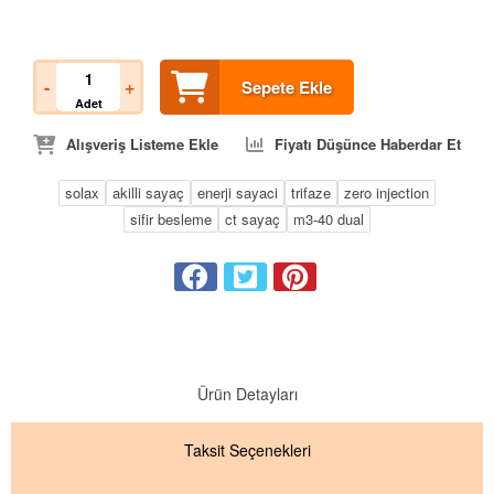
-
+
Sepete Ekle
Adet
Alışveriş Listeme Ekle
Fiyatı Düşünce Haberdar Et
solax
akilli sayaç
enerji sayaci
trifaze
zero injection
sifir besleme
ct sayaç
m3-40 dual
Ürün Detayları
Taksit
Seçenekleri