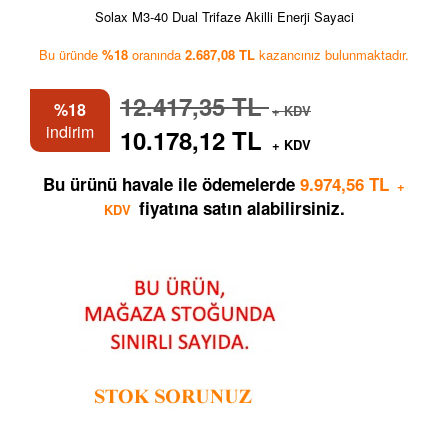
Solax M3-40 Dual Trifaze Akilli Enerji Sayaci
Bu üründe
%18
oranında
2.687,08 TL
kazancınız bulunmaktadır.
12.417,35 TL
%18
+ KDV
indirim
10.178,12 TL
+ KDV
Bu ürünü havale ile ödemelerde
9.974,56 TL
+
fiyatına satın alabilirsiniz.
KDV