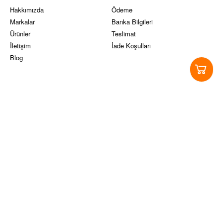
Hakkımızda
Ödeme
Markalar
Banka Bilgileri
Ürünler
Teslimat
İletişim
İade Koşulları
Blog
Yasal Koşullar
Sosyal Medya
Ticari Alım-Satım ve Hizmet
Instagram
Sözleşmesi
Facebook
Site Kullanım Koşulları ve üyelik
Twitter
sözleşmesi
Pinterest
KVKK
Youtube