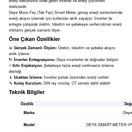
enerji sektörünün önde gelen inverter ve enerji çözümleri
üreticisidir.
Deye Mono Faz (Tek Faz) Smart Meter, güneş enerji sistemlerinde
enerji akışını izlemek için kullanılan akıllı sayaçtır. İnverter ile
entegre çalışarak üretim, tüketim ve şebekeye verilen/alınan enerji
miktarını gerçek zamanlı ölçer.
Öne Çıkan Özellikler
📊
Gerçek Zamanlı Ölçüm:
Üretim, tüketim ve şebeke akışını
anlık izleme
🔌
İnverter Entegrasyonu:
Deye inverterler ile doğrudan iletişim
⚡
Sıfır Enjeksiyon:
Şebekeye fazla enerji verilmesini önleme
desteği
📱
Uzaktan İzleme:
İnverter portalı üzerinden enerji verileri
🔧
Kolay Kurulum:
DIN ray montaj, CT sensör dahil olabilir
Teknik Bilgiler
Özellik
Değ
Marka
Deye
Model
DEYE-SMART-METER-1P