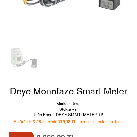
Deye Monofaze Smart Meter
Marka :
Deye
Stokta var
Ürün Kodu :
DEYE-SMART-METER-1P
Bu üründe
%18
oranında
719,18 TL
kazancınız bulunmaktadır.