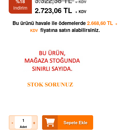
3.322,38 TL
%18
+ KDV
indirim
2.723,06 TL
+ KDV
Bu ürünü havale ile ödemelerde
2.668,60 TL
+
fiyatına satın alabilirsiniz.
KDV
-
+
Sepete Ekle
Adet