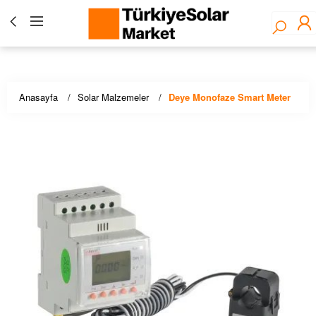
Türkiye Solar Market - Fronius Yetkili Bayisi ☀️ Solar
Panel, İnverter, Lityum Pil, EV Şarj Çözümleri - Stoktan
Hızlı Teslimat!
Anasayfa
Solar Malzemeler
Deye Monofaze Smart Meter