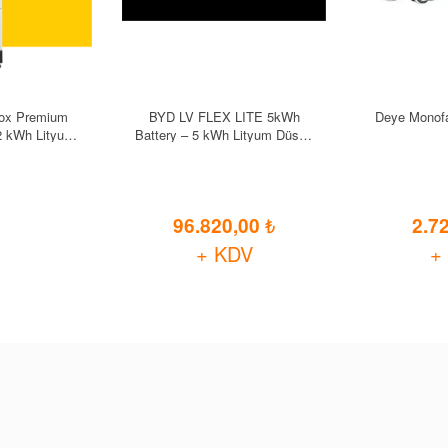
Box Premium
BYD LV FLEX LITE 5kWh
Deye Monofa
2 kWh Lityum
Battery – 5 kWh Lityum Düsük
a Bataryasi
Voltaj Enerji Depolama
Bataryasi
96.820,00
2.7
+ KDV
+