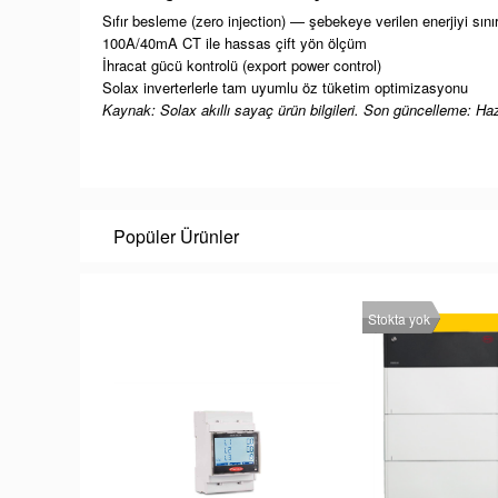
Sıfır besleme (zero injection) — şebekeye verilen enerjiyi sınır
100A/40mA CT ile hassas çift yön ölçüm
İhracat gücü kontrolü (export power control)
Solax inverterlerle tam uyumlu öz tüketim optimizasyonu
Kaynak: Solax akıllı sayaç ürün bilgileri. Son güncelleme: Ha
Popüler Ürünler
Stokta yok