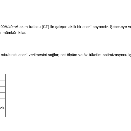
0A/40mA akım trafosu (CT) ile çalışan akıllı bir enerji sayacıdır. Şebekeye veri
nı mümkün kılar.
e sıfır/sınırlı enerji verilmesini sağlar; net ölçüm ve öz tüketim optimizasyonu
rolü