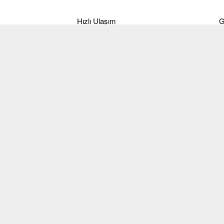
Hızlı Ulaşım
G
Hakkımızda
Ö
Markalar
B
Ürünler
T
İletişim
İ
Blog