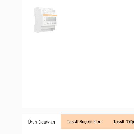
Taksit
Seçenekleri
Taksit
(Diğ
Ürün Detayları