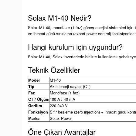
Solax M1-40 Nedir?
Solax M1-40, monofaze (1 faz) güneş enerjisi sistemleri için 10
ve ihracat gücü sınırlama (export power control) fonksiyonları
Hangi kurulum için uygundur?
Solax M1-40, Solax inverterlerle birlikte kullanılarak şebekey
Teknik Özellikler
Model
M1-40
Tip
Akıllı enerji sayacı (CT)
Faz
Monofaze (1 faz)
CT / Ölçüm
100 A / 40 mA
Gerilim
220-240 V
Fonksiyon
Sıfır besleme (zero injection) + ihracat gücü kont
Marka
Solax Power
Öne Çıkan Avantajlar