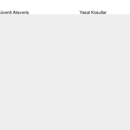
üvenli Alışveriş
Yasal Koşullar
deme
Ticari Alım-Satım ve Hizmet
Sözleşmesi
anka Bilgileri
Site Kullanım Koşulları ve
eslimat
üyelik sözleşmesi
ade Koşulları
KVKK