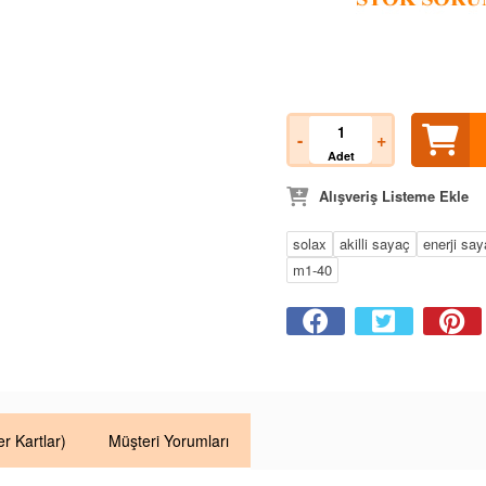
-
+
Adet
Alışveriş Listeme Ekle
solax
akilli sayaç
enerji say
m1-40
er Kartlar)
Müşteri Yorumları