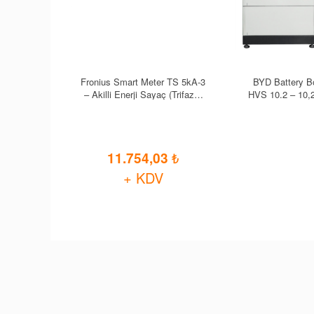
Fronius Smart Meter TS 5kA-3
BYD Battery 
– Akilli Enerji Sayaç (Trifaze,
HVS 10.2 – 10,
5A, Dogru Ölçüm, Mikro
Enerji Depolam
Sistemler Için Özel)
11.754,03
+ KDV