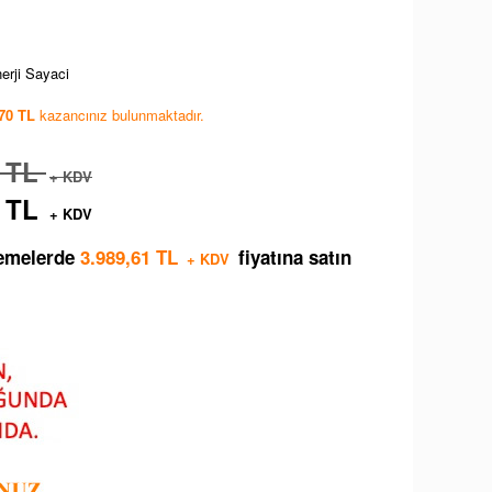
erji Sayaci
,70 TL
kazancınız bulunmaktadır.
1 TL
+ KDV
3 TL
+ KDV
demelerde
3.989,61 TL
fiyatına satın
+ KDV