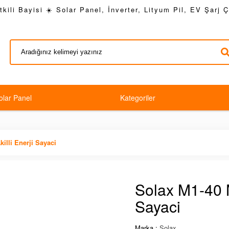
kili Bayisi ☀️ Solar Panel, İnverter, Lityum Pil, EV Şarj 
olar Panel
Kategoriler
illi Enerji Sayaci
Solax M1-40 M
Sayaci
Marka :
Solax