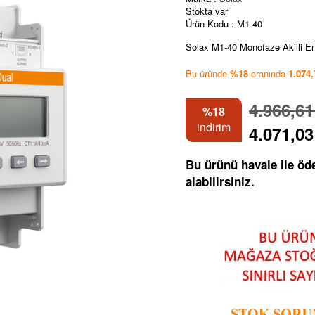
Stokta var
Ürün Kodu :
M1-40
Solax M1-40 Monofaze Akilli En
Bu üründe
%18
oranında
1.074
4.966,6
%18
indirim
4.071,0
Bu ürünü havale ile ö
alabilirsiniz.