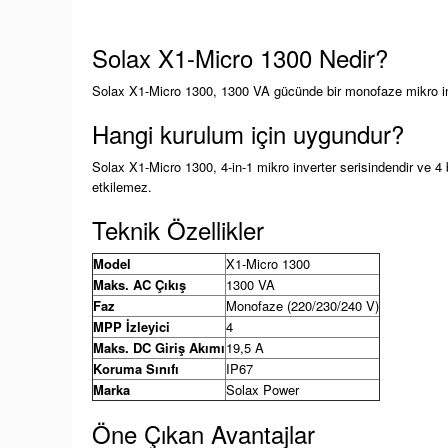
Solax X1-Micro 1300 Nedir?
Solax X1-Micro 1300, 1300 VA gücünde bir monofaze mikro inver
Hangi kurulum için uygundur?
Solax X1-Micro 1300, 4-in-1 mikro inverter serisindendir ve 4 
etkilemez.
Teknik Özellikler
Model
X1-Micro 1300
Maks. AC Çıkış
1300 VA
Faz
Monofaze (220/230/240 V)
MPP İzleyici
4
Maks. DC Giriş Akımı
19,5 A
Koruma Sınıfı
IP67
Marka
Solax Power
Öne Çıkan Avantajlar