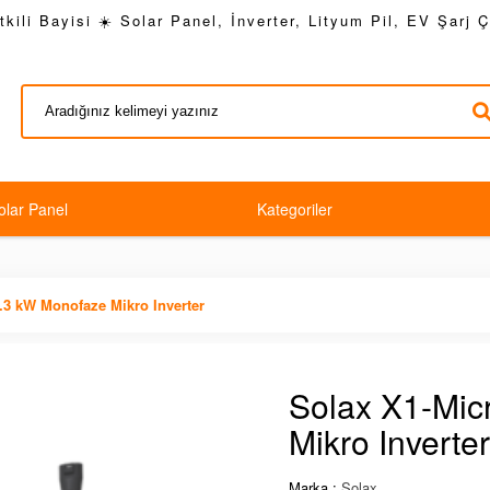
kili Bayisi ☀️ Solar Panel, İnverter, Lityum Pil, EV Şarj 
olar Panel
Kategoriler
.3 kW Monofaze Mikro Inverter
Solax X1-Mic
Mikro Inverter
Marka :
Solax