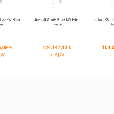
 20 kW Hibrit
Jinko JKS-15H-EI 15 kW Hibrit
Jinko JKS-12
ter
Inverter
In
6,09
124.147,12
104.
DV
+ KDV
+