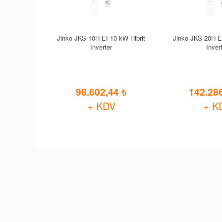
Jinko JKS-10H-EI 10 kW Hibrit
Jinko JKS-20H-EI
Inverter
Inver
98.602,44
142.28
+ KDV
+ K