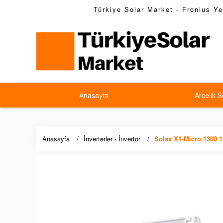
Türkiye Solar Market - Fronius Yet
Anasayfa
Arçelik S
Anasayfa
İnverterler - İnvertör
Solax X1-Micro 1300 1