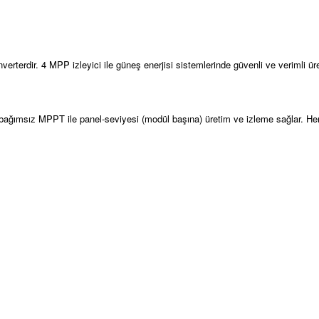
terdir. 4 MPP izleyici ile güneş enerjisi sistemlerinde güvenli ve verimli üre
bağımsız MPPT ile panel-seviyesi (modül başına) üretim ve izleme sağlar. Her p