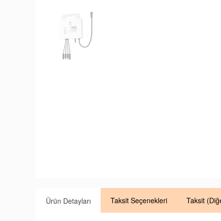
Taksit
Seçenekleri
Taksit
(Diğ
Ürün Detayları