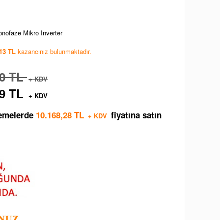
nofaze Mikro Inverter
,13 TL
kazancınız bulunmaktadır.
40 TL
+ KDV
79 TL
+ KDV
demelerde
10.168,28 TL
fiyatına satın
+ KDV