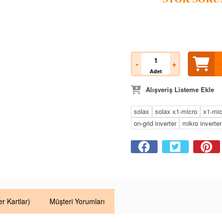
-
+
Adet
Alışveriş Listeme Ekle
solax
solax x1-micro
x1-mic
on-grid inverter
mikro inverter
er Kartlar)
Müşteri Yorumları