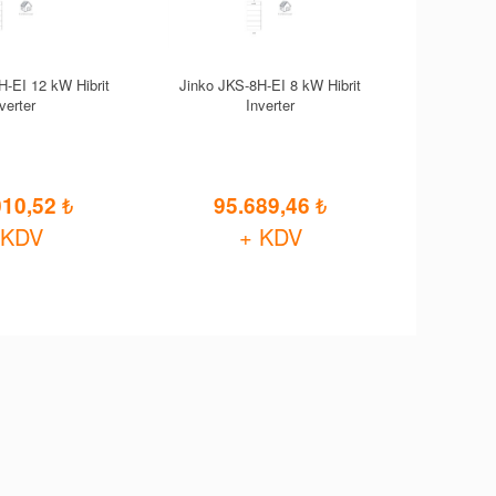
H-EI 12 kW Hibrit
Jinko JKS-8H-EI 8 kW Hibrit
verter
Inverter
010,52
95.689,46
 KDV
+ KDV