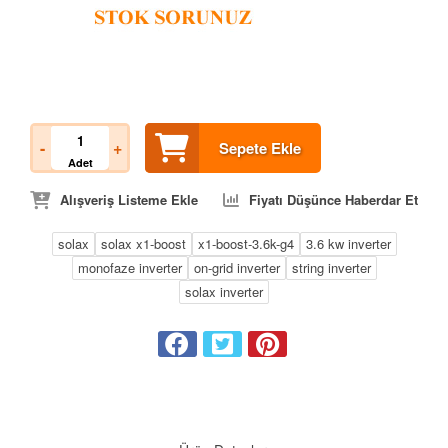
-
+
Sepete Ekle
Adet
Alışveriş Listeme Ekle
Fiyatı Düşünce Haberdar Et
solax
solax x1-boost
x1-boost-3.6k-g4
3.6 kw inverter
monofaze inverter
on-grid inverter
string inverter
solax inverter