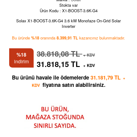
Stokta var
Ürün Kodu :
X1-BOOST-3.6K-G4
Solax X1-BOOST-3.6K-G4 3.6 kW Monofaze On-Grid Solar
Inverter
Bu üründe
%18
oranında
8.399,91 TL
kazancınız bulunmaktadır.
38.818,08 TL
%18
+ KDV
indirim
31.818,15 TL
+ KDV
Bu ürünü havale ile ödemelerde
31.181,79 TL
+
fiyatına satın alabilirsiniz.
KDV