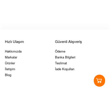
Hızlı Ulaşım
Güvenli Alışveriş
Hakkımızda
Ödeme
Markalar
Banka Bilgileri
Ürünler
Teslimat
İletişim
İade Koşulları
Blog
Yasal Koşullar
Sosyal Medya
Ticari Alım-Satım ve Hizmet
Instagram