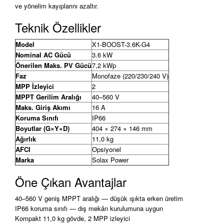
ve yönelim kayıplarını azaltır.
Teknik Özellikler
Model
X1-BOOST-3.6K-G4
Nominal AC Gücü
3.6 kW
Önerilen Maks. PV Gücü
7,2 kWp
Faz
Monofaze (220/230/240 V)
MPP İzleyici
2
MPPT Gerilim Aralığı
40–560 V
Maks. Giriş Akımı
16 A
Koruma Sınıfı
IP66
Boyutlar (G×Y×D)
404 × 274 × 146 mm
Ağırlık
11,0 kg
AFCI
Opsiyonel
Marka
Solax Power
Öne Çıkan Avantajlar
40–560 V geniş MPPT aralığı — düşük ışıkta erken üretim
IP66 koruma sınıfı — dış mekân kurulumuna uygun
Kompakt 11,0 kg gövde, 2 MPP izleyici