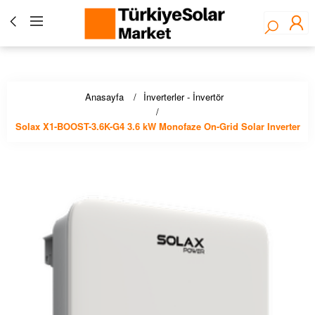
Türkiye Solar Market - Fronius Yetkili Bayisi ☀️ Solar
Panel, İnverter, Lityum Pil, EV Şarj Çözümleri - Stoktan
Hızlı Teslimat!
Anasayfa
İnverterler - İnvertör
Solax X1-BOOST-3.6K-G4 3.6 kW Monofaze On-Grid Solar Inverter