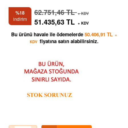
62.751,46 TL
%18
+ KDV
indirim
51.435,63 TL
+ KDV
Bu ürünü havale ile ödemelerde
50.406,91 TL
+
fiyatına satın alabilirsiniz.
KDV