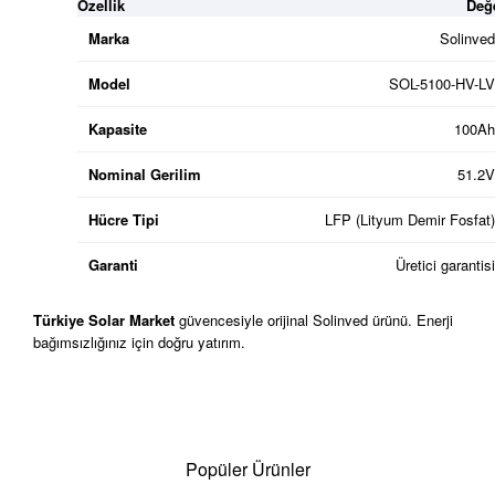
Özellik
Değ
Marka
Solinved
Model
SOL-5100-HV-LV
Kapasite
100Ah
Nominal Gerilim
51.2V
Hücre Tipi
LFP (Lityum Demir Fosfat)
Garanti
Üretici garantisi
Türkiye Solar Market
güvencesiyle orijinal Solinved ürünü. Enerji
bağımsızlığınız için doğru yatırım.
Popüler Ürünler