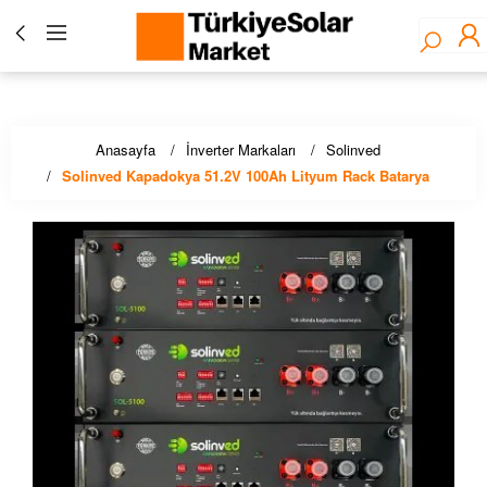
Türkiye Solar Market - Fronius Yetkili Bayisi ☀️ Solar
Panel, İnverter, Lityum Pil, EV Şarj Çözümleri - Stoktan
Hızlı Teslimat!
Anasayfa
İnverter Markaları
Solinved
Solinved Kapadokya 51.2V 100Ah Lityum Rack Batarya