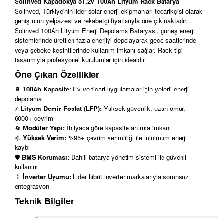
Solinved Kapadokya 51.2V 100Ah Lityum Rack Batarya
Solinved, Türkiye'nin lider solar enerji ekipmanları tedarikçisi olarak
geniş ürün yelpazesi ve rekabetçi fiyatlarıyla öne çıkmaktadır.
Solinved 100Ah Lityum Enerji Depolama Bataryası, güneş enerji
sistemlerinde üretilen fazla enerjiyi depolayarak gece saatlerinde
veya şebeke kesintilerinde kullanım imkanı sağlar. Rack tipi
tasarımıyla profesyonel kurulumlar için idealdir.
Öne Çıkan Özellikler
🔋
100Ah Kapasite:
Ev ve ticari uygulamalar için yeterli enerji
depolama
⚡
Lityum Demir Fosfat (LFP):
Yüksek güvenlik, uzun ömür,
6000+ çevrim
🔄
Modüler Yapı:
İhtiyaca göre kapasite artırma imkanı
🌞
Yüksek Verim:
%95+ çevrim verimliliği ile minimum enerji
kaybı
🛡️
BMS Koruması:
Dahili batarya yönetim sistemi ile güvenli
kullanım
📱
İnverter Uyumu:
Lider hibrit inverter markalarıyla sorunsuz
entegrasyon
Teknik Bilgiler