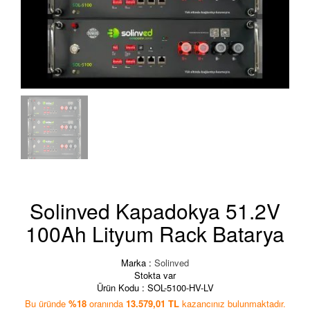
Solinved Kapadokya 51.2V
100Ah Lityum Rack Batarya
Marka :
Solinved
Stokta var
Ürün Kodu :
SOL-5100-HV-LV
Bu üründe
%18
oranında
13.579,01 TL
kazancınız bulunmaktadır.