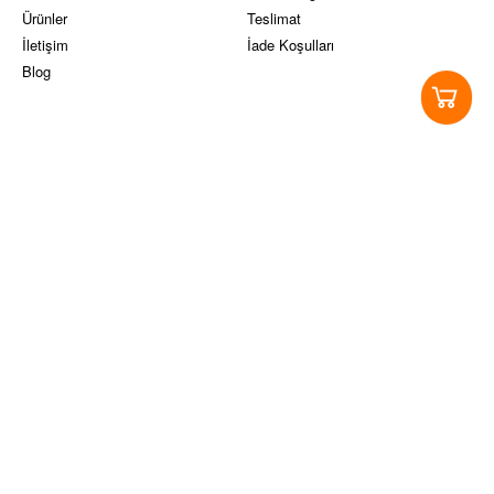
Ürünler
Teslimat
İletişim
İade Koşulları
Blog
Yasal Koşullar
Sosyal Medya
Ticari Alım-Satım ve Hizmet
Instagram
Sözleşmesi
Facebook
Site Kullanım Koşulları ve üyelik
Twitter
sözleşmesi
Pinterest
KVKK
Youtube