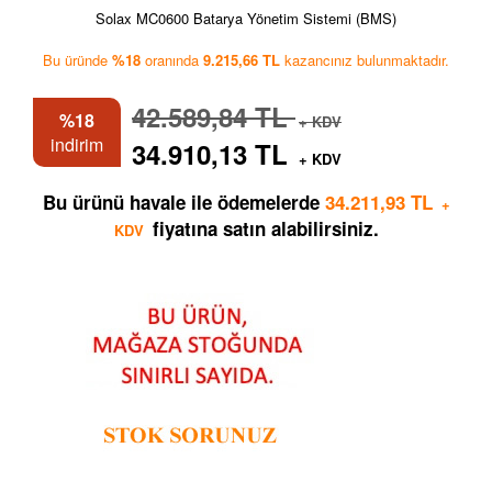
Solax MC0600 Batarya Yönetim Sistemi (BMS)
Bu üründe
%18
oranında
9.215,66 TL
kazancınız bulunmaktadır.
42.589,84 TL
%18
+ KDV
indirim
34.910,13 TL
+ KDV
Bu ürünü havale ile ödemelerde
34.211,93 TL
+
fiyatına satın alabilirsiniz.
KDV