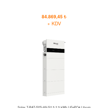
84.869,45
+ KDV
Solax T-BAT-SYS-HV-S2.5 2.5 kWh LiFePO4 Lityum