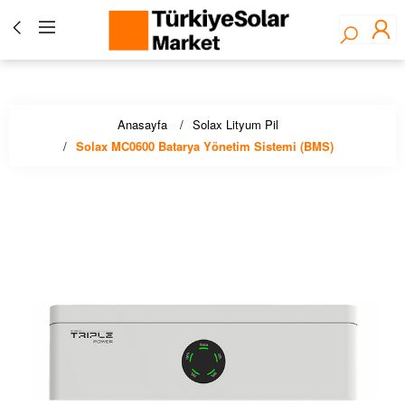
Türkiye Solar Market - Fronius Yetkili Bayisi ☀️ Solar
Panel, İnverter, Lityum Pil, EV Şarj Çözümleri - Stoktan
Hızlı Teslimat!
Anasayfa
Solax Lityum Pil
Solax MC0600 Batarya Yönetim Sistemi (BMS)