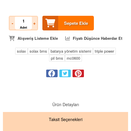
-
+
Sepete Ekle
Adet
Alışveriş Listeme Ekle
Fiyatı Düşünce Haberdar Et
solax
solax bms
batarya yönetim sistemi
triple power
pil bms
mc0600
Ürün Detayları
Taksit
Seçenekleri