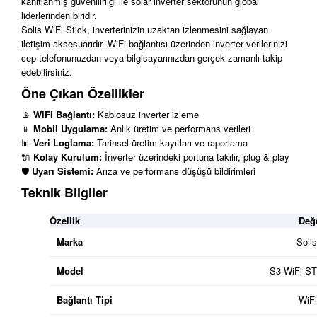
kanıtlanmış güvenilirliği ile solar inverter sektörünün global
liderlerinden biridir.
Solis WiFi Stick, inverterinizin uzaktan izlenmesini sağlayan
iletişim aksesuarıdır. WiFi bağlantısı üzerinden inverter verilerinizi
cep telefonunuzdan veya bilgisayarınızdan gerçek zamanlı takip
edebilirsiniz.
Öne Çıkan Özellikler
📡
WiFi Bağlantı:
Kablosuz inverter izleme
📱
Mobil Uygulama:
Anlık üretim ve performans verileri
📊
Veri Loglama:
Tarihsel üretim kayıtları ve raporlama
🔌
Kolay Kurulum:
İnverter üzerindeki portuna takılır, plug & play
🛡️
Uyarı Sistemi:
Arıza ve performans düşüşü bildirimleri
Teknik Bilgiler
Özellik
Değ
Marka
Solis
Model
S3-WiFi-ST
Bağlantı Tipi
WiFi