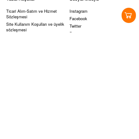
Ticari Alım-Satım ve Hizmet
Instagram
Sözleşmesi
Facebook
Site Kullanım Koşulları ve üyelik
Twitter
sözleşmesi
Pinterest
KVKK
Youtube
Copyright © 2020 Estorepark | Tüm hakları saklıdır.
estorepark
e-