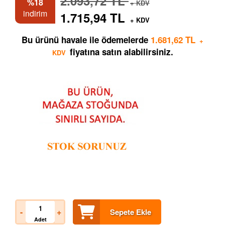
2.093,72 TL
%18
+ KDV
indirim
1.715,94 TL
+ KDV
Bu ürünü havale ile ödemelerde
1.681,62 TL
+
fiyatına satın alabilirsiniz.
KDV
-
+
Sepete Ekle
Adet