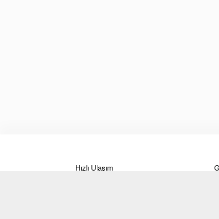
Hızlı Ulaşım
G
Hakkımızda
Ö
Markalar
B
Ürünler
T