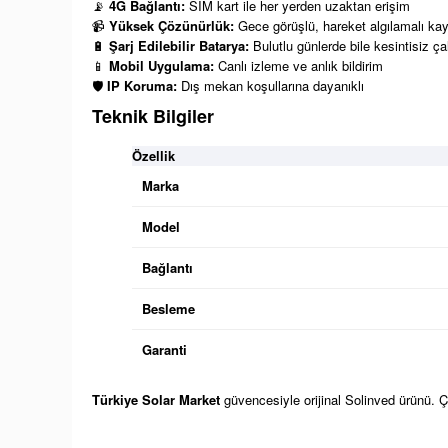
📡
4G Bağlantı:
SIM kart ile her yerden uzaktan erişim
📹
Yüksek Çözünürlük:
Gece görüşlü, hareket algılamalı kay
🔋
Şarj Edilebilir Batarya:
Bulutlu günlerde bile kesintisiz ç
📱
Mobil Uygulama:
Canlı izleme ve anlık bildirim
🛡️
IP Koruma:
Dış mekan koşullarına dayanıklı
Teknik Bilgiler
Özellik
Marka
Model
Bağlantı
Besleme
Garanti
Türkiye Solar Market
güvencesiyle orijinal Solinved ürünü. Çif