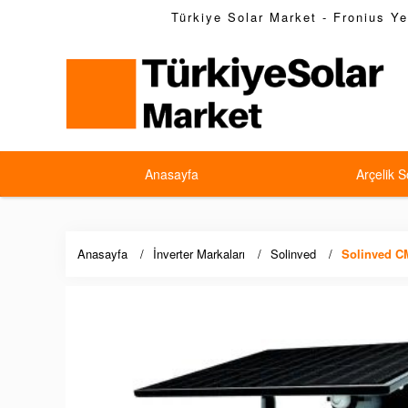
Türkiye Solar Market - Fronius Yet
Anasayfa
Arçelik S
Anasayfa
İnverter Markaları
Solinved
Solinved C