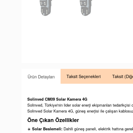
Taksit
Seçenekleri
Taksit
(Diğ
Ürün Detayları
Solinved CM09 Solar Kamera 4G
Solinved, Türkiye'nin lider solar enerji ekipmanları tedarikçisi
Solinved Solar Kamera 4G, güneş enerjisi ile çalışan kablosuz 
Öne Çıkan Özellikler
☀️
Solar Beslemeli:
Dahili güneş paneli, elektrik hattına ger