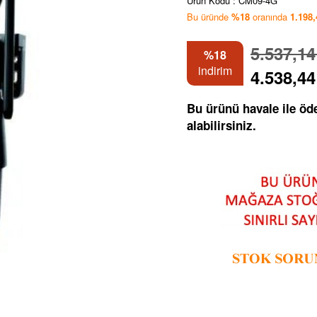
Ürün Kodu :
CM09-4G
Bu üründe
%18
oranında
1.198
5.537,1
%18
indirim
4.538,4
Bu ürünü havale ile ö
alabilirsiniz.