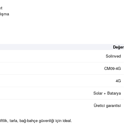
ıt
alışma
Değer
Solinved
CM09-4G
4G
Solar + Batarya
Üretici garantisi
tlik, tarla, bağ-bahçe güvenliği için ideal.