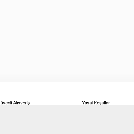
üvenli Alışveriş
Yasal Koşullar
deme
Ticari Alım-Satım ve Hizmet
Sözleşmesi
anka Bilgileri
Site Kullanım Koşulları ve
eslimat
üyelik sözleşmesi