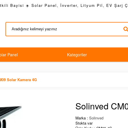
kili Bayisi ☀️ Solar Panel, İnverter, Lityum Pil, EV Şarj 
olar Panel
Kategoriler
M09 Solar Kamera 4G
Solinved CM
Marka :
Solinved
Stokta var