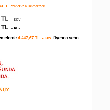
,44 TL
kazancınız bulunmaktadır.
4 TL
+ KDV
4 TL
+ KDV
demelerde
4.447,67 TL
fiyatına satın
+ KDV