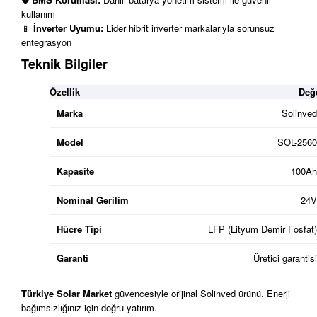
kullanım
📱
İnverter Uyumu:
Lider hibrit inverter markalarıyla sorunsuz
entegrasyon
Teknik Bilgiler
Özellik
Değ
Marka
Solinved
Model
SOL-2560
Kapasite
100Ah
Nominal Gerilim
24V
Hücre Tipi
LFP (Lityum Demir Fosfat)
Garanti
Üretici garantisi
Türkiye Solar Market
güvencesiyle orijinal Solinved ürünü. Enerji
bağımsızlığınız için doğru yatırım.