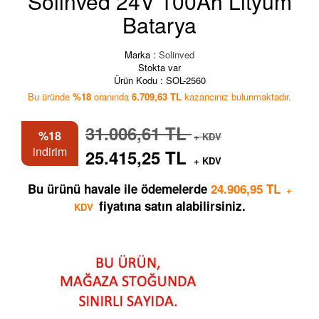
Solinved 24V 100Ah Lityum
Batarya
Marka :
Solinved
Stokta var
Ürün Kodu :
SOL-2560
Bu üründe
%18
oranında
6.709,63 TL
kazancınız bulunmaktadır.
31.006,61 TL
%18
+ KDV
indirim
25.415,25 TL
+ KDV
Bu ürünü havale ile ödemelerde
24.906,95 TL
+
fiyatına satın alabilirsiniz.
KDV