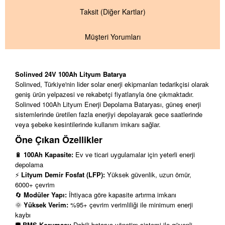
Taksit
(Diğer Kartlar)
Müşteri Yorumları
Solinved 24V 100Ah Lityum Batarya
Solinved, Türkiye'nin lider solar enerji ekipmanları tedarikçisi olarak
geniş ürün yelpazesi ve rekabetçi fiyatlarıyla öne çıkmaktadır.
Solinved 100Ah Lityum Enerji Depolama Bataryası, güneş enerji
sistemlerinde üretilen fazla enerjiyi depolayarak gece saatlerinde
veya şebeke kesintilerinde kullanım imkanı sağlar.
Öne Çıkan Özellikler
🔋
100Ah Kapasite:
Ev ve ticari uygulamalar için yeterli enerji
depolama
⚡
Lityum Demir Fosfat (LFP):
Yüksek güvenlik, uzun ömür,
6000+ çevrim
🔄
Modüler Yapı:
İhtiyaca göre kapasite artırma imkanı
🌞
Yüksek Verim:
%95+ çevrim verimliliği ile minimum enerji
kaybı
🛡️
BMS Koruması:
Dahili batarya yönetim sistemi ile güvenli