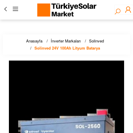
Türkiye Solar Market - Fronius Yetkili Bayisi ☀️ Solar
Panel, İnverter, Lityum Pil, EV Şarj Çözümleri - Stoktan
Hızlı Teslimat!
Anasayfa
İnverter Markaları
Solinved
Solinved 24V 100Ah Lityum Batarya