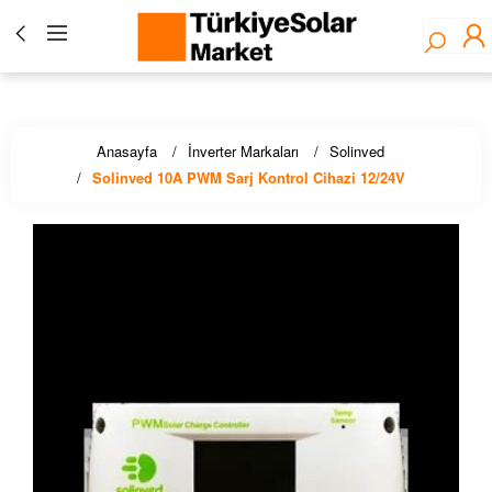
Türkiye Solar Market - Fronius Yetkili Bayisi ☀️ Solar
Panel, İnverter, Lityum Pil, EV Şarj Çözümleri - Stoktan
Hızlı Teslimat!
Anasayfa
İnverter Markaları
Solinved
Solinved 10A PWM Sarj Kontrol Cihazi 12/24V