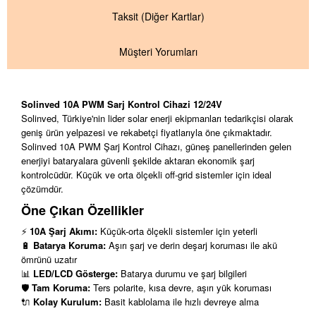
Taksit
(Diğer Kartlar)
Müşteri Yorumları
Solinved 10A PWM Sarj Kontrol Cihazi 12/24V
Solinved, Türkiye'nin lider solar enerji ekipmanları tedarikçisi olarak
geniş ürün yelpazesi ve rekabetçi fiyatlarıyla öne çıkmaktadır.
Solinved 10A PWM Şarj Kontrol Cihazı, güneş panellerinden gelen
enerjiyi bataryalara güvenli şekilde aktaran ekonomik şarj
kontrolcüdür. Küçük ve orta ölçekli off-grid sistemler için ideal
çözümdür.
Öne Çıkan Özellikler
⚡
10A Şarj Akımı:
Küçük-orta ölçekli sistemler için yeterli
🔋
Batarya Koruma:
Aşırı şarj ve derin deşarj koruması ile akü
ömrünü uzatır
📊
LED/LCD Gösterge:
Batarya durumu ve şarj bilgileri
🛡️
Tam Koruma:
Ters polarite, kısa devre, aşırı yük koruması
🔌
Kolay Kurulum:
Basit kablolama ile hızlı devreye alma