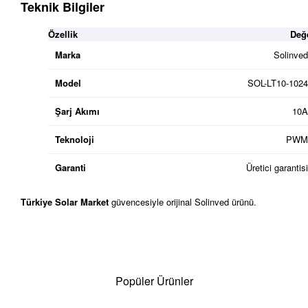
Teknik Bilgiler
Özellik
Değ
Marka
Solinved
Model
SOL-LT10-1024
Şarj Akımı
10A
Teknoloji
PWM
Garanti
Üretici garantisi
Türkiye Solar Market
güvencesiyle orijinal Solinved ürünü.
Popüler Ürünler