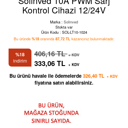
Solinved 10A PWM Sarj
Kontrol Cihazi 12/24V
Marka :
Solinved
Stokta var
Ürün Kodu :
SOL-LT10-1024
Bu üründe
%18
oranında
87,72 TL
kazancınız bulunmaktadır.
406,16 TL
%18
+ KDV
indirim
333,06 TL
+ KDV
Bu ürünü havale ile ödemelerde
326,40 TL
+ KDV
fiyatına satın alabilirsiniz.