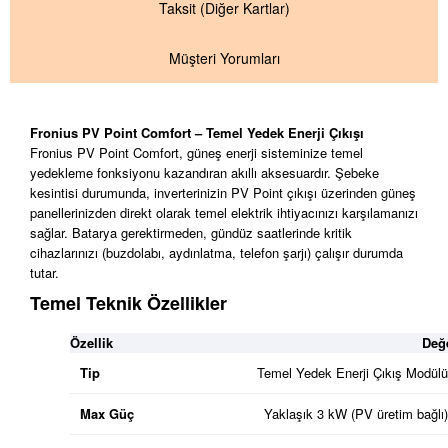
Taksit
(Diğer Kartlar)
Müşteri Yorumları
Fronius PV Point Comfort – Temel Yedek Enerji Çıkışı
Fronius PV Point Comfort, güneş enerji sisteminize temel
yedekleme fonksiyonu kazandıran akıllı aksesuardır. Şebeke
kesintisi durumunda, inverterinizin PV Point çıkışı üzerinden güneş
panellerinizden direkt olarak temel elektrik ihtiyacınızı karşılamanızı
sağlar. Batarya gerektirmeden, gündüz saatlerinde kritik
cihazlarınızı (buzdolabı, aydınlatma, telefon şarjı) çalışır durumda
tutar.
Temel Teknik Özellikler
Özellik
Değ
Tip
Temel Yedek Enerji Çıkış Modülü
Max Güç
Yaklaşık 3 kW (PV üretim bağlı)