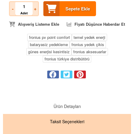
-
+
Sepete Ekle
Adet
Alışveriş Listeme Ekle
Fiyatı Düşünce Haberdar Et
fronius pv point comfort
temel yedek enerji
bataryasiz yedekleme
fronius yedek çikis
günes enerjisi kesintisiz
fronius aksesuarlar
fronius türkiye distribütörü
Ürün Detayları
Taksit
Seçenekleri