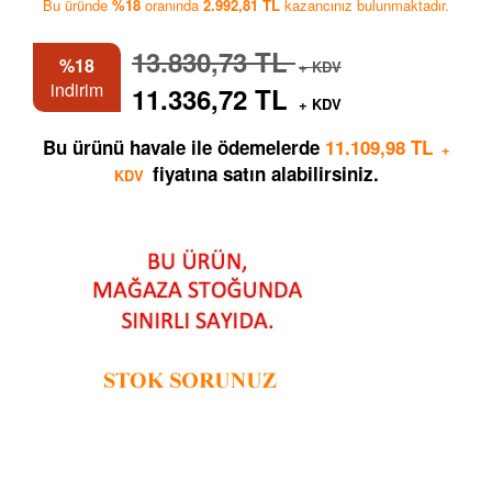
Bu üründe
%18
oranında
2.992,81 TL
kazancınız bulunmaktadır.
13.830,73 TL
%18
+ KDV
indirim
11.336,72 TL
+ KDV
Bu ürünü havale ile ödemelerde
11.109,98 TL
+
fiyatına satın alabilirsiniz.
KDV