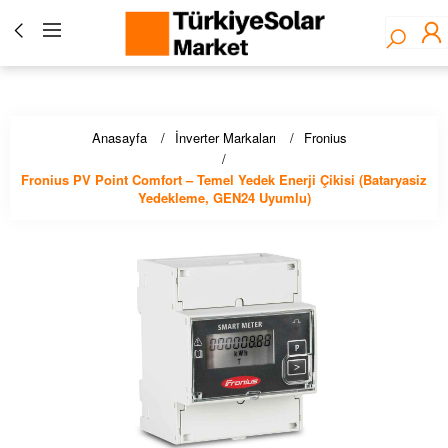
Türkiye Solar Market - Fronius Yetkili Bayisi ☀️ Solar
Panel, İnverter, Lityum Pil, EV Şarj Çözümleri - Stoktan
Hızlı Teslimat!
Anasayfa
İnverter Markaları
Fronius
Fronius PV Point Comfort – Temel Yedek Enerji Çikisi (Bataryasiz
Yedekleme, GEN24 Uyumlu)