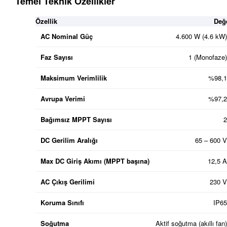
Temel Teknik Özellikler
Özellik
Değ
AC Nominal Güç
4.600 W (4.6 kW)
Faz Sayısı
1 (Monofaze)
Maksimum Verimlilik
%98,1
Avrupa Verimi
%97,2
Bağımsız MPPT Sayısı
2
DC Gerilim Aralığı
65 – 600 V
Max DC Giriş Akımı (MPPT başına)
12,5 A
AC Çıkış Gerilimi
230 V
Koruma Sınıfı
IP65
Soğutma
Aktif soğutma (akıllı fan)