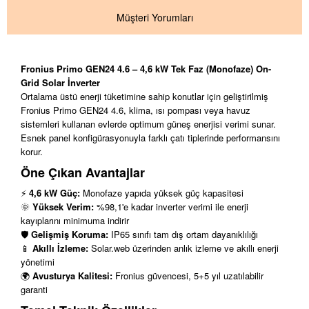
Müşteri Yorumları
Fronius Primo GEN24 4.6 – 4,6 kW Tek Faz (Monofaze) On-
Grid Solar İnverter
Ortalama üstü enerji tüketimine sahip konutlar için geliştirilmiş
Fronius Primo GEN24 4.6, klima, ısı pompası veya havuz
sistemleri kullanan evlerde optimum güneş enerjisi verimi sunar.
Esnek panel konfigürasyonuyla farklı çatı tiplerinde performansını
korur.
Öne Çıkan Avantajlar
⚡
4,6 kW Güç:
Monofaze yapıda yüksek güç kapasitesi
🌞
Yüksek Verim:
%98,1'e kadar inverter verimi ile enerji
kayıplarını minimuma indirir
🛡️
Gelişmiş Koruma:
IP65 sınıfı tam dış ortam dayanıklılığı
📱
Akıllı İzleme:
Solar.web üzerinden anlık izleme ve akıllı enerji
yönetimi
🌍
Avusturya Kalitesi:
Fronius güvencesi, 5+5 yıl uzatılabilir
garanti