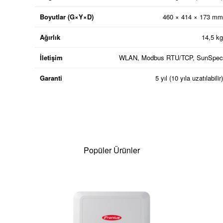
Boyutlar (G×Y×D)
460 × 414 × 173 mm
Ağırlık
14,5 kg
İletişim
WLAN, Modbus RTU/TCP, SunSpec
Garanti
5 yıl (10 yıla uzatılabilir)
Popüler Ürünler