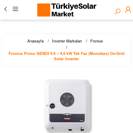
Türkiye Solar Market - Fronius Yetkili Bayisi ☀️ Solar
Panel, İnverter, Lityum Pil, EV Şarj Çözümleri - Stoktan
Hızlı Teslimat!
Anasayfa
İnverter Markaları
Fronius
Fronius Primo GEN24 4.6 – 4,6 kW Tek Faz (Monofaze) On-Grid
Solar Inverter