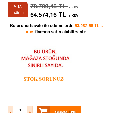
78.780,48 TL
%18
+ KDV
indirim
64.574,16 TL
+ KDV
Bu ürünü havale ile ödemelerde
63.282,68 TL
+
fiyatına satın alabilirsiniz.
KDV
-
+
Sepete Ekle