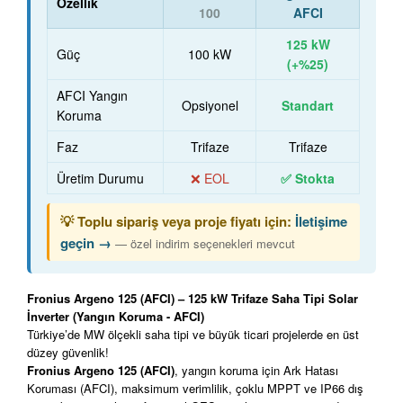
Özellik
100
AFCI
125 kW
Güç
100 kW
(+%25)
AFCI Yangın
Opsiyonel
Standart
Koruma
Faz
Trifaze
Trifaze
Üretim Durumu
❌ EOL
✅ Stokta
💡 Toplu sipariş veya proje fiyatı için:
İletişime
geçin →
— özel indirim seçenekleri mevcut
Fronius Argeno 125 (AFCI) – 125 kW Trifaze Saha Tipi Solar
İnverter (Yangın Koruma - AFCI)
Türkiye’de MW ölçekli saha tipi ve büyük ticari projelerde en üst
düzey güvenlik!
Fronius Argeno 125 (AFCI)
, yangın koruma için Ark Hatası
Koruması (AFCI), maksimum verimlilik, çoklu MPPT ve IP66 dış