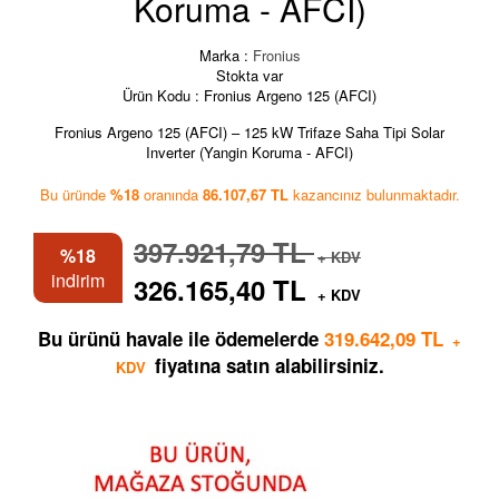
Koruma - AFCI)
Marka :
Fronius
Stokta var
Ürün Kodu :
Fronius Argeno 125 (AFCI)
Fronius Argeno 125 (AFCI) – 125 kW Trifaze Saha Tipi Solar
Inverter (Yangin Koruma - AFCI)
Bu üründe
%18
oranında
86.107,67 TL
kazancınız bulunmaktadır.
397.921,79 TL
%18
+ KDV
indirim
326.165,40 TL
+ KDV
Bu ürünü havale ile ödemelerde
319.642,09 TL
+
fiyatına satın alabilirsiniz.
KDV