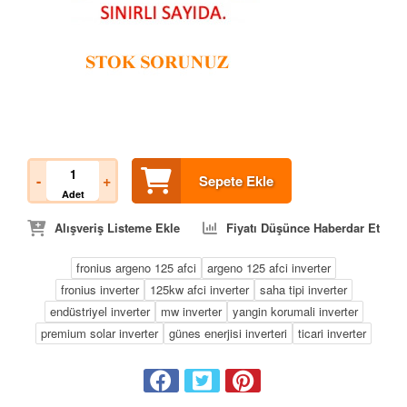
-
+
Sepete Ekle
Adet
Alışveriş Listeme Ekle
Fiyatı Düşünce Haberdar Et
fronius argeno 125 afci
argeno 125 afci inverter
fronius inverter
125kw afci inverter
saha tipi inverter
endüstriyel inverter
mw inverter
yangin korumali inverter
premium solar inverter
günes enerjisi inverteri
ticari inverter