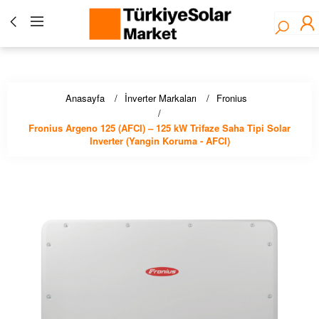
Türkiye Solar Market - Fronius Yetkili Bayisi ☀️ Solar
Panel, İnverter, Lityum Pil, EV Şarj Çözümleri - Stoktan
Hızlı Teslimat!
Anasayfa
İnverter Markaları
Fronius
Fronius Argeno 125 (AFCI) – 125 kW Trifaze Saha Tipi Solar
Inverter (Yangin Koruma - AFCI)