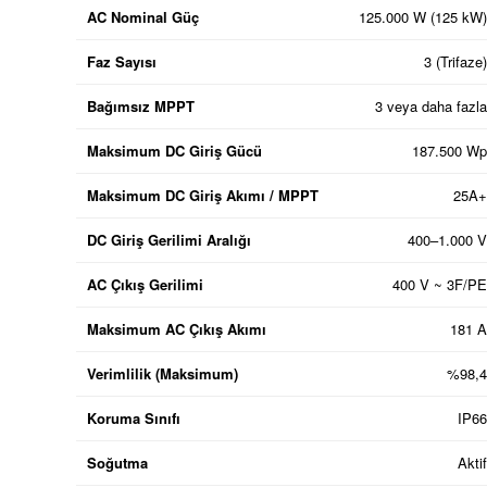
AC Nominal Güç
125.000 W (125 kW)
Faz Sayısı
3 (Trifaze)
Bağımsız MPPT
3 veya daha fazla
Maksimum DC Giriş Gücü
187.500 Wp
Maksimum DC Giriş Akımı / MPPT
25A+
DC Giriş Gerilimi Aralığı
400–1.000 V
AC Çıkış Gerilimi
400 V ~ 3F/PE
Maksimum AC Çıkış Akımı
181 A
Verimlilik (Maksimum)
%98,4
Koruma Sınıfı
IP66
Soğutma
Aktif