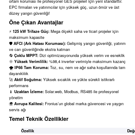
ortam koruması ile profesyonel GES projeleri için yeni standarttır.
EPC firmaları ve yatırımcılar için yüksek güç, uzun ömür ve üst
düzey yangın güvenliği!
Öne Çıkan Avantajlar
⚡
125 kW Trifaze Güç:
Mega ölçekli saha ve ticari projeler için
maksimum kapasite
🛡️
AFCI (Ark Hatası Koruması):
Gelişmiş yangın güvenliği, yatırım
ve can güvenliğinde ekstra katman
🔄
Çoklu MPPT:
Dizi optimizasyonunda yüksek verim ve esneklik
🌞
Yüksek Verimlilik:
%98,4 inverter verimiyle maksimum kazanç
🌪️
IP66 Tam Koruma:
Toz, su, nem ve ağır saha koşullarında tam
dayanıklılık
🚀
Aktif Soğutma:
Yüksek sıcaklık ve yükte sürekli istikrarlı
performans
📱
Uzaktan İzleme:
Solar.web, Modbus, RS485 ile profesyonel
yönetim
🌍
Avrupa Kalitesi:
Fronius’un global marka güvencesi ve yaygın
servis ağı
Temel Teknik Özellikler
Özellik
Değ