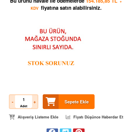
Bu ürünü havale ile ödemelerde
154.185,85 TL
+
fiyatına satın alabilirsiniz.
KDV
-
+
Sepete Ekle
Adet
Alışveriş Listeme Ekle
Fiyatı Düşünce Haberdar Et