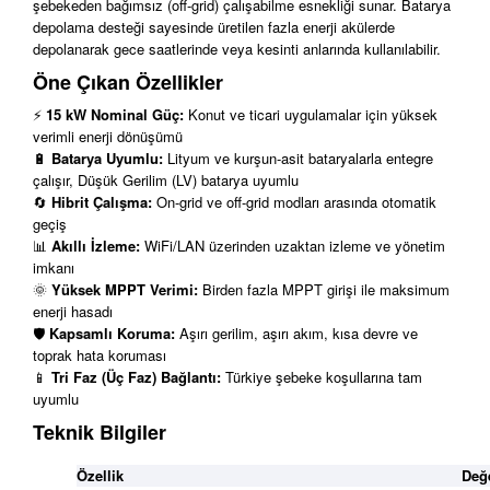
şebekeden bağımsız (off-grid) çalışabilme esnekliği sunar. Batarya
depolama desteği sayesinde üretilen fazla enerji akülerde
depolanarak gece saatlerinde veya kesinti anlarında kullanılabilir.
Öne Çıkan Özellikler
⚡
15 kW Nominal Güç:
Konut ve ticari uygulamalar için yüksek
verimli enerji dönüşümü
🔋
Batarya Uyumlu:
Lityum ve kurşun-asit bataryalarla entegre
çalışır, Düşük Gerilim (LV) batarya uyumlu
🔄
Hibrit Çalışma:
On-grid ve off-grid modları arasında otomatik
geçiş
📊
Akıllı İzleme:
WiFi/LAN üzerinden uzaktan izleme ve yönetim
imkanı
🌞
Yüksek MPPT Verimi:
Birden fazla MPPT girişi ile maksimum
enerji hasadı
🛡️
Kapsamlı Koruma:
Aşırı gerilim, aşırı akım, kısa devre ve
toprak hata koruması
📱
Tri Faz (Üç Faz) Bağlantı:
Türkiye şebeke koşullarına tam
uyumlu
Teknik Bilgiler
Özellik
Değ