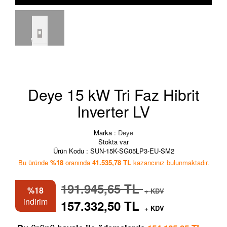
Deye 15 kW Tri Faz Hibrit
Inverter LV
Marka :
Deye
Stokta var
Ürün Kodu :
SUN-15K-SG05LP3-EU-SM2
Bu üründe
%18
oranında
41.535,78 TL
kazancınız bulunmaktadır.
191.945,65 TL
%18
+ KDV
indirim
157.332,50 TL
+ KDV