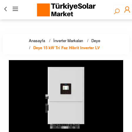
Türkiye Solar Market - Fronius Yetkili Bayisi ☀️ Solar
Panel, İnverter, Lityum Pil, EV Şarj Çözümleri - Stoktan
Hızlı Teslimat!
Anasayfa
İnverter Markaları
Deye
Deye 15 kW Tri Faz Hibrit Inverter LV