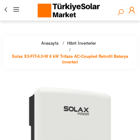
Türkiye Solar Market - Fronius Yetkili Bayisi ☀️ Solar
Panel, İnverter, Lityum Pil, EV Şarj Çözümleri - Stoktan
Hızlı Teslimat!
Anasayfa
Hibrit İnverterler
Solax X3-FIT-6.0-W 6 kW Trifaze AC-Coupled Retrofit Batarya
Inverteri