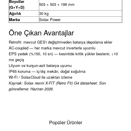
Boyutlar
503 × 503 × 199 mm
(G×Y×D)
Ağırlık
30 kg
Marka
Solax Power
Öne Çıkan Avantajlar
Retrofit: mevcut GES'i değiştirmeden batarya depolama ekler
AC-coupled — her marka mevcut inverterle uyumlu
EPS yedek (%150, 10 sn) — kesintide kritik yükler beslenir, <10
ms geçiş
Lityum ve kurşun-asit batarya uyumu
IP65 koruma — iç/dış mekân, doğal soğutma
Wi-Fi / SolaxCloud ile uzaktan izleme
Kaynak: Solax resmi X-FIT (Retro Fit) G4 datasheet. Son
güncelleme: Haziran 2026.
Popüler Ürünler