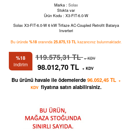
Marka :
Solax
Stokta var
Ürün Kodu :
X3-FIT-6.0-W
Solax X3-FIT-6.0-W 6 kW Trifaze AC-Coupled Retrofit Batarya
Inverteri
Bu üründe
%18
oranında
25.875,13 TL
kazancınız bulunmaktadır.
119.575,31 TL
%18
+ KDV
indirim
98.012,70 TL
+ KDV
Bu ürünü havale ile ödemelerde
96.052,45 TL
+
fiyatına satın alabilirsiniz.
KDV