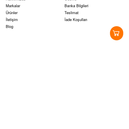
Markalar
Banka Bilgileri
Ürünler
Teslimat
İletişim
İade Koşulları
Blog
Yasal Koşullar
Sosyal Medya
Ticari Alım-Satım ve Hizmet
Instagram
Sözleşmesi
Facebook
Site Kullanım Koşulları ve üyelik
Twitter
sözleşmesi
Pinterest
KVKK
Youtube