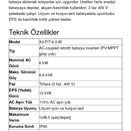
batarya eklemek isteyenler için uygundur. Üretilen fazla enerjiyi
bataryaya depolar, akşam/kesintide kullandırır; 3 faz 400 V
şebekede çalışır. Lityum ve kurşun-asit bataryalarla uyumludur,
EPS ile kesintide kritik yükleri besler.
Teknik Özellikler
Model
X3-FIT-6.0-W
AC-coupled retrofit batarya inverteri (PV/MPPT
Tip
girişi yok)
Nominal AC
6 kW
Gücü
Maks. Görünür
6,6 kVA
Güç
Faz
Trifaze (3 faz, 400 V)
EPS (Yedek)
12 kVA
Gücü
AC Aşırı Yük
110% AC aşırı yük
Batarya Uyumu
Lityum-iyon ve kurşun-asit
Maksimum
%98,5 (şarj/deşarj)
Verim
Koruma Sınıfı
IP65