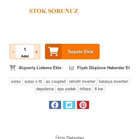
-
+
Sepete Ekle
Adet
Alışveriş Listeme Ekle
Fiyatı Düşünce Haberdar Et
solax
solax x-fit
ac coupled
retrofit inverter
batarya inverteri
depolama
eps yedek
trifaze
6 kw
Ürün Detayları