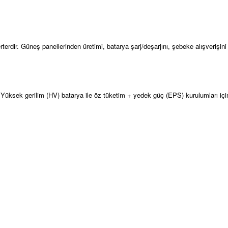
terdir. Güneş panellerinden üretimi, batarya şarj/deşarjını, şebeke alışverişi
 Yüksek gerilim (HV) batarya ile öz tüketim + yedek güç (EPS) kurulumları için