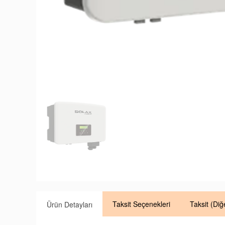
Taksit
Seçenekleri
Taksit
(Diğ
Ürün Detayları