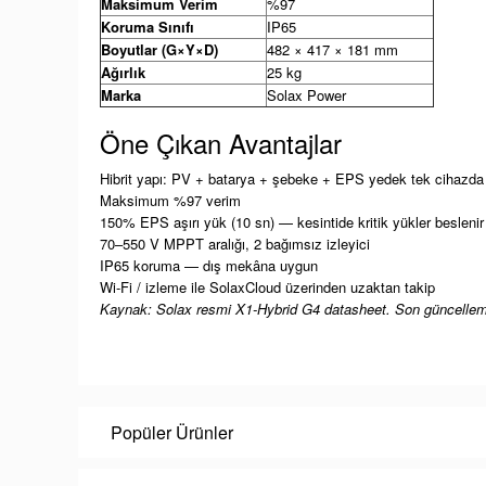
Maksimum Verim
%97
Koruma Sınıfı
IP65
Boyutlar (G×Y×D)
482 × 417 × 181 mm
Ağırlık
25 kg
Marka
Solax Power
Öne Çıkan Avantajlar
Hibrit yapı: PV + batarya + şebeke + EPS yedek tek cihazda
Maksimum %97 verim
150% EPS aşırı yük (10 sn) — kesintide kritik yükler beslenir
70–550 V MPPT aralığı, 2 bağımsız izleyici
IP65 koruma — dış mekâna uygun
Wi-Fi / izleme ile SolaxCloud üzerinden uzaktan takip
Kaynak: Solax resmi X1-Hybrid G4 datasheet. Son güncellem
Popüler Ürünler