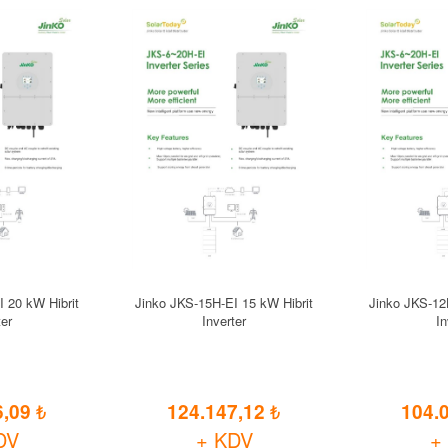
 20 kW Hibrit
Jinko JKS-15H-EI 15 kW Hibrit
Jinko JKS-12
ter
Inverter
In
6,09
124.147,12
104.
DV
+ KDV
+