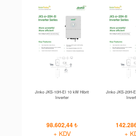
Jinko JKS-10H-EI 10 kW Hibrit
Jinko JKS-20H-EI
Inverter
Inver
98.602,44
142.28
+ KDV
+ K