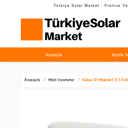
Türkiye Solar Market - Fronius Yet
Anasayfa
Arçelik S
Anasayfa
Hibrit İnverterler
Solax X1-Hybrid-7.5 7.5 k