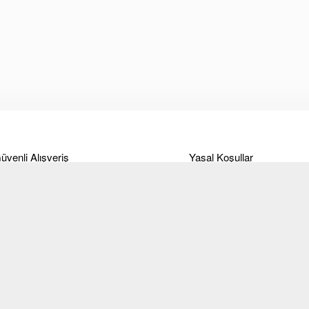
üvenli Alışveriş
Yasal Koşullar
deme
Ticari Alım-Satım ve Hizmet
Sözleşmesi
anka Bilgileri
Site Kullanım Koşulları ve
eslimat
üyelik sözleşmesi
ade Koşulları
KVKK