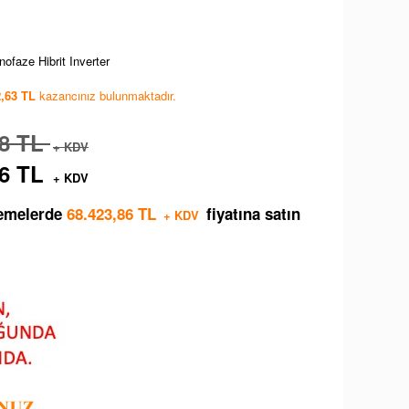
ofaze Hibrit Inverter
2,63 TL
kazancınız bulunmaktadır.
78 TL
+ KDV
26 TL
+ KDV
demelerde
68.423,86 TL
fiyatına satın
+ KDV