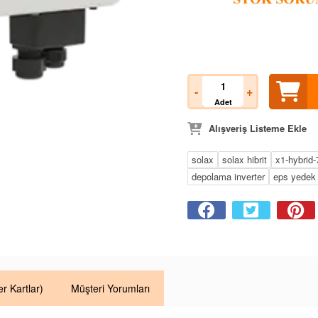
-
+
Adet
Alışveriş Listeme Ekle
solax
solax hibrit
x1-hybrid-
depolama inverter
eps yedek
er Kartlar)
Müşteri Yorumları