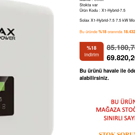
Stokta var
Ürün Kodu :
X1-Hybrid-7.5
Solax X1-Hybrid-7.5 7.5 kW Mon
Bu üründe
%18
oranında
18.43
85.180,
%18
indirim
69.820,
Bu ürünü havale ile ö
alabilirsiniz.