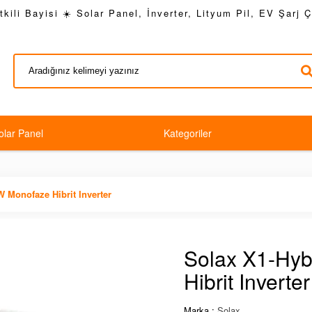
kili Bayisi ☀️ Solar Panel, İnverter, Lityum Pil, EV Şarj 
olar Panel
Kategoriler
W Monofaze Hibrit Inverter
Solax X1-Hyb
Hibrit Inverter
Marka :
Solax