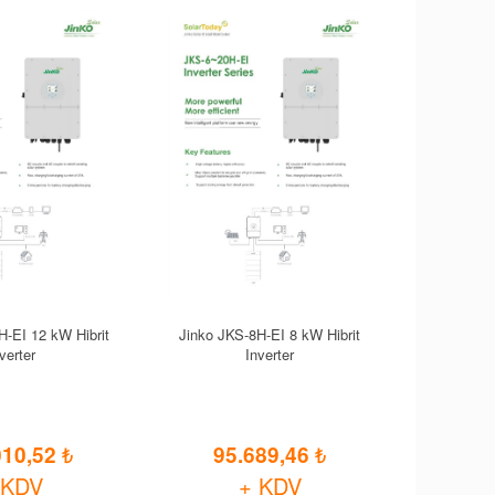
H-EI 12 kW Hibrit
Jinko JKS-8H-EI 8 kW Hibrit
verter
Inverter
010,52
95.689,46
 KDV
+ KDV