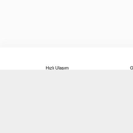
Hızlı Ulaşım
G
Hakkımızda
Ö
Markalar
B
Ürünler
T
İletişim
İ
Blog