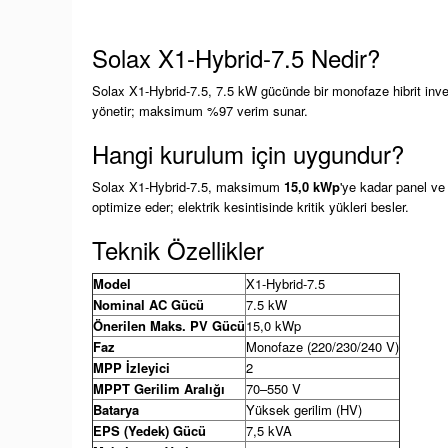
Solax X1-Hybrid-7.5 Nedir?
Solax X1-Hybrid-7.5, 7.5 kW gücünde bir monofaze hibrit inver
yönetir; maksimum %97 verim sunar.
Hangi kurulum için uygundur?
Solax X1-Hybrid-7.5, maksimum
15,0 kWp
'ye kadar panel ve
optimize eder; elektrik kesintisinde kritik yükleri besler.
Teknik Özellikler
Model
X1-Hybrid-7.5
Nominal AC Gücü
7.5 kW
Önerilen Maks. PV Gücü
15,0 kWp
Faz
Monofaze (220/230/240 V)
MPP İzleyici
2
MPPT Gerilim Aralığı
70–550 V
Batarya
Yüksek gerilim (HV)
EPS (Yedek) Gücü
7,5 kVA