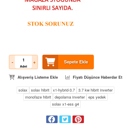
-
+
Sepete Ekle
Adet
Alışveriş Listeme Ekle
Fiyatı Düşünce Haberdar Et
solax
solax hibrit
x1-hybrid-3.7
3.7 kw hibrit inverter
monofaze hibrit
depolama inverter
eps yedek
solax x1-ess g4