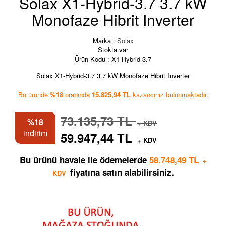
Solax X1-Hybrid-3.7 3.7 kW
Monofaze Hibrit Inverter
Marka :
Solax
Stokta var
Ürün Kodu :
X1-Hybrid-3.7
Solax X1-Hybrid-3.7 3.7 kW Monofaze Hibrit Inverter
Bu üründe
%18
oranında
15.825,94 TL
kazancınız bulunmaktadır.
73.135,73 TL
%18
+ KDV
indirim
59.947,44 TL
+ KDV
Bu ürünü havale ile ödemelerde
58.748,49 TL
+
fiyatına satın alabilirsiniz.
KDV