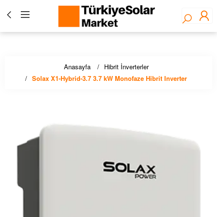
Türkiye Solar Market - Fronius Yetkili Bayisi ☀️ Solar
Panel, İnverter, Lityum Pil, EV Şarj Çözümleri - Stoktan
Hızlı Teslimat!
Anasayfa
Hibrit İnverterler
Solax X1-Hybrid-3.7 3.7 kW Monofaze Hibrit Inverter