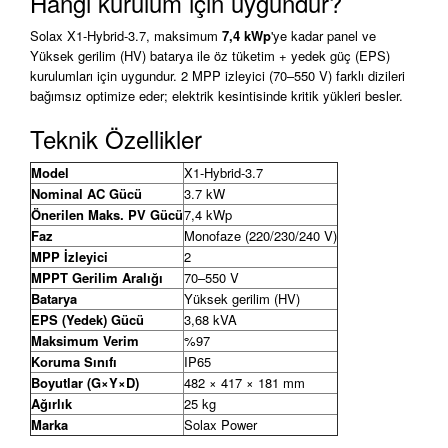
Hangi kurulum için uygundur?
Solax X1-Hybrid-3.7, maksimum
7,4 kWp
'ye kadar panel ve
Yüksek gerilim (HV) batarya ile öz tüketim + yedek güç (EPS)
kurulumları için uygundur. 2 MPP izleyici (70–550 V) farklı dizileri
bağımsız optimize eder; elektrik kesintisinde kritik yükleri besler.
Teknik Özellikler
Model
X1-Hybrid-3.7
Nominal AC Gücü
3.7 kW
Önerilen Maks. PV Gücü
7,4 kWp
Faz
Monofaze (220/230/240 V)
MPP İzleyici
2
MPPT Gerilim Aralığı
70–550 V
Batarya
Yüksek gerilim (HV)
EPS (Yedek) Gücü
3,68 kVA
Maksimum Verim
%97
Koruma Sınıfı
IP65
Boyutlar (G×Y×D)
482 × 417 × 181 mm
Ağırlık
25 kg
Marka
Solax Power