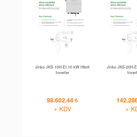
Jinko JKS-10H-EI 10 kW Hibrit
Jinko JKS-20H-EI
Inverter
Inver
98.602,44
142.28
+ KDV
+ K