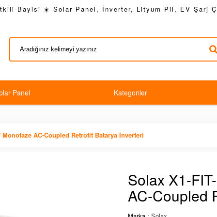
kili Bayisi ☀️ Solar Panel, İnverter, Lityum Pil, EV Şarj 
olar Panel
Kategoriler
 Monofaze AC-Coupled Retrofit Batarya Inverteri
Solax X1-FIT
AC-Coupled Re
Marka :
Solax