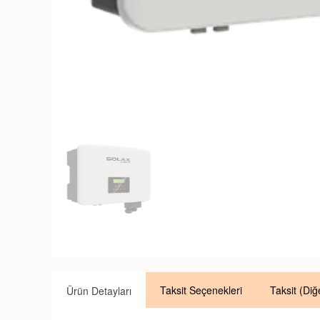
Taksit
Seçenekleri
Taksit
(Diğ
Ürün Detayları