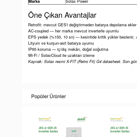
Marka
Solax Power
Öne Çıkan Avantajlar
Retrofit: mevcut GES'i değiştirmeden batarya depolama ekler
AC-coupled — her marka mevcut inverterle uyumlu
EPS yedek (%150, 10 sn) — kesintide kritik yükler beslenir,
Lityum ve kurşun-asit batarya uyumu
IP65 koruma — iç/dış mekân, doğal soğutma
Wi-Fi / SolaxCloud ile uzaktan izleme
Kaynak: Solax resmi X-FIT (Retro Fit) G4 datasheet. Son gü
Popüler Ürünler