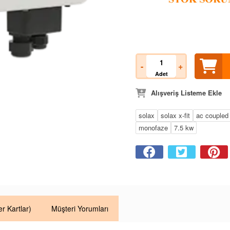
-
+
Adet
Alışveriş Listeme Ekle
solax
solax x-fit
ac coupled
monofaze
7.5 kw
er Kartlar)
Müşteri Yorumları