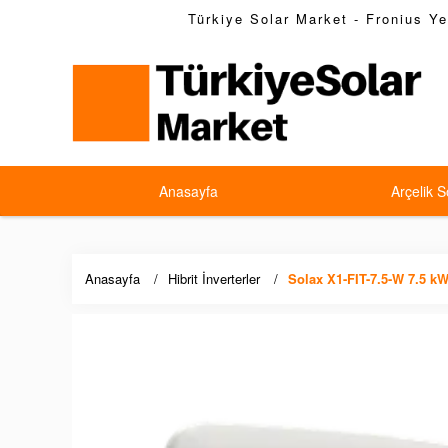
Türkiye Solar Market - Fronius Yet
Anasayfa
Arçelik S
Anasayfa
Hibrit İnverterler
Solax X1-FIT-7.5-W 7.5 kW