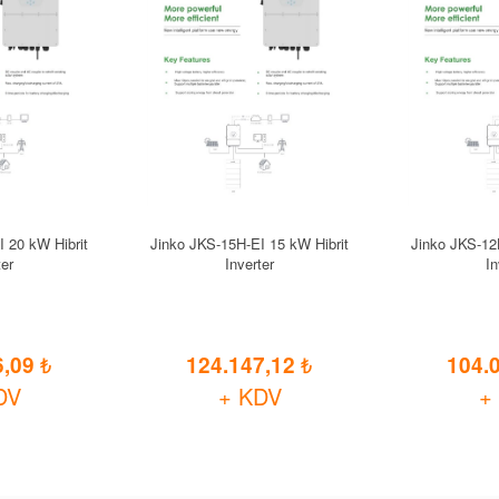
 20 kW Hibrit
Jinko JKS-15H-EI 15 kW Hibrit
Jinko JKS-12
ter
Inverter
In
6,09
124.147,12
104.
DV
+ KDV
+