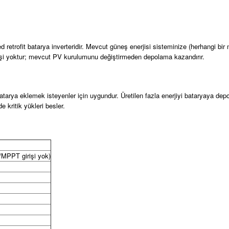
etrofit batarya inverteridir. Mevcut güneş enerjisi sisteminize (herhangi bir
işi yoktur; mevcut PV kurulumunu değiştirmeden depolama kazandırır.
arya eklemek isteyenler için uygundur. Üretilen fazla enerjiyi bataryaya depol
 kritik yükleri besler.
V/MPPT girişi yok)