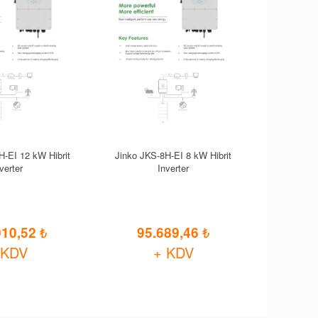
H-EI 12 kW Hibrit
Jinko JKS-8H-EI 8 kW Hibrit
verter
Inverter
010,52
95.689,46
 KDV
+ KDV