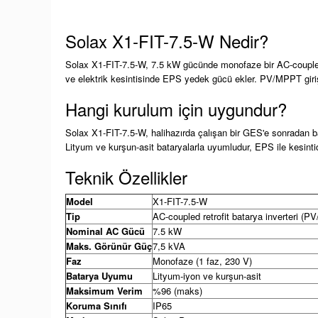
Solax X1-FIT-7.5-W Nedir?
Solax X1-FIT-7.5-W, 7.5 kW gücünde monofaze bir AC-coupled r
ve elektrik kesintisinde EPS yedek gücü ekler. PV/MPPT gir
Hangi kurulum için uygundur?
Solax X1-FIT-7.5-W, halihazırda çalışan bir GES'e sonradan bat
Lityum ve kurşun-asit bataryalarla uyumludur, EPS ile kesintide
Teknik Özellikler
Model
X1-FIT-7.5-W
Tip
AC-coupled retrofit batarya inverteri (P
Nominal AC Gücü
7.5 kW
Maks. Görünür Güç
7,5 kVA
Faz
Monofaze (1 faz, 230 V)
Batarya Uyumu
Lityum-iyon ve kurşun-asit
Maksimum Verim
%96 (maks)
Koruma Sınıfı
IP65