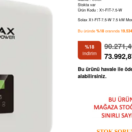
Stokta var
Ürün Kodu :
X1-FIT-7.5-W
Solax X1-FIT-7.5-W 7.5 kW Mono
Bu üründe
%18
oranında
19.53
90.271,
%18
indirim
73.992,
Bu ürünü havale ile ö
alabilirsiniz.