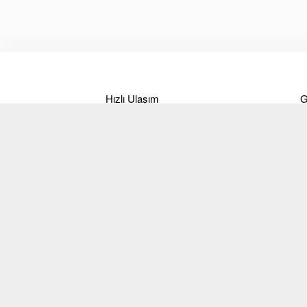
Hızlı Ulaşım
G
Hakkımızda
Ö
Markalar
B
Ürünler
T
İletişim
İ
Blog