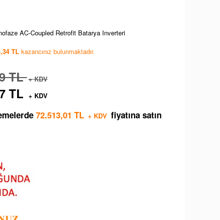
faze AC-Coupled Retrofit Batarya Inverteri
4,34 TL
kazancınız bulunmaktadır.
49 TL
+ KDV
87 TL
+ KDV
demelerde
72.513,01 TL
fiyatına satın
+ KDV