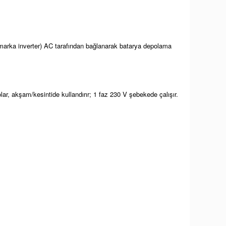
 marka inverter) AC tarafından bağlanarak batarya depolama
ar, akşam/kesintide kullandırır; 1 faz 230 V şebekede çalışır.