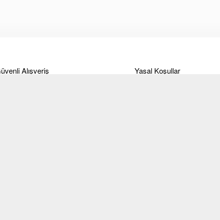
üvenli Alışveriş
Yasal Koşullar
deme
Ticari Alım-Satım ve Hizmet
Sözleşmesi
anka Bilgileri
Site Kullanım Koşulları ve
eslimat
üyelik sözleşmesi
ade Koşulları
KVKK