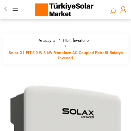
Türkiye Solar Market - Fronius Yetkili Bayisi ☀️ Solar
Panel, İnverter, Lityum Pil, EV Şarj Çözümleri - Stoktan
Hızlı Teslimat!
Anasayfa
Hibrit İnverterler
Solax X1-FIT-5.0-W 5 kW Monofaze AC-Coupled Retrofit Batarya
Inverteri