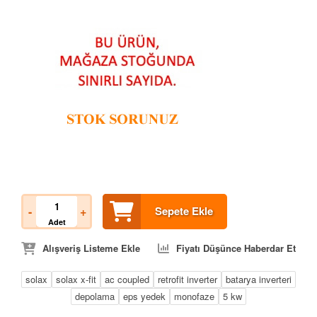
-
+
Sepete Ekle
Adet
Alışveriş Listeme Ekle
Fiyatı Düşünce Haberdar Et
solax
solax x-fit
ac coupled
retrofit inverter
batarya inverteri
depolama
eps yedek
monofaze
5 kw