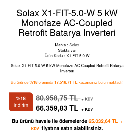
Solax X1-FIT-5.0-W 5 kW
Monofaze AC-Coupled
Retrofit Batarya Inverteri
Marka :
Solax
Stokta var
Ürün Kodu :
X1-FIT-5.0-W
Solax X1-FIT-5.0-W 5 kW Monofaze AC-Coupled Retrofit Batarya
Inverteri
Bu üründe
%18
oranında
17.518,71 TL
kazancınız bulunmaktadır.
80.958,75 TL
%18
+ KDV
indirim
66.359,83 TL
+ KDV
Bu ürünü havale ile ödemelerde
65.032,64 TL
+
fiyatına satın alabilirsiniz.
KDV