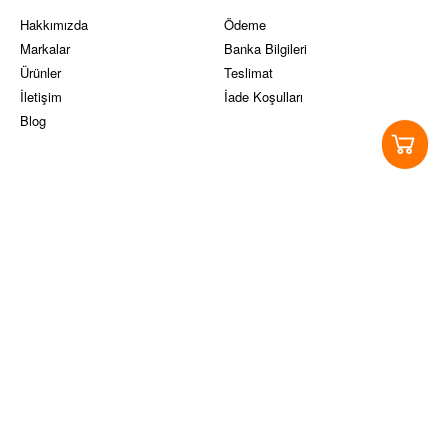
Hakkımızda
Ödeme
Markalar
Banka Bilgileri
Ürünler
Teslimat
İletişim
İade Koşulları
Blog
Yasal Koşullar
Sosyal Medya
Ticari Alım-Satım ve Hizmet
Instagram
Sözleşmesi
Facebook
Site Kullanım Koşulları ve üyelik
Twitter
sözleşmesi
Pinterest
KVKK
Youtube