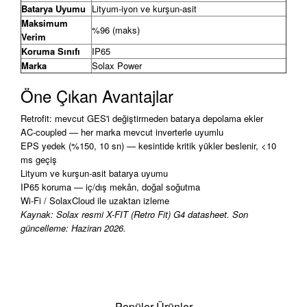
Batarya Uyumu
Lityum-iyon ve kurşun-asit
Maksimum
%96 (maks)
Verim
Koruma Sınıfı
IP65
Marka
Solax Power
Öne Çıkan Avantajlar
Retrofit: mevcut GES'i değiştirmeden batarya depolama ekler
AC-coupled — her marka mevcut inverterle uyumlu
EPS yedek (%150, 10 sn) — kesintide kritik yükler beslenir, <10
ms geçiş
Lityum ve kurşun-asit batarya uyumu
IP65 koruma — iç/dış mekân, doğal soğutma
Wi-Fi / SolaxCloud ile uzaktan izleme
Kaynak: Solax resmi X-FIT (Retro Fit) G4 datasheet. Son
güncelleme: Haziran 2026.
Popüler Ürünler