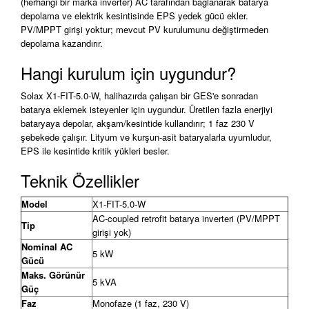
(herhangi bir marka inverter) AC tarafından bağlanarak batarya
depolama ve elektrik kesintisinde EPS yedek gücü ekler.
PV/MPPT girişi yoktur; mevcut PV kurulumunu değiştirmeden
depolama kazandırır.
Hangi kurulum için uygundur?
Solax X1-FIT-5.0-W, halihazırda çalışan bir GES'e sonradan
batarya eklemek isteyenler için uygundur. Üretilen fazla enerjiyi
bataryaya depolar, akşam/kesintide kullandırır; 1 faz 230 V
şebekede çalışır. Lityum ve kurşun-asit bataryalarla uyumludur,
EPS ile kesintide kritik yükleri besler.
Teknik Özellikler
Model
X1-FIT-5.0-W
AC-coupled retrofit batarya inverteri (PV/MPPT
Tip
girişi yok)
Nominal AC
5 kW
Gücü
Maks. Görünür
5 kVA
Güç
Faz
Monofaze (1 faz, 230 V)