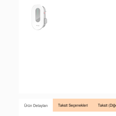
Taksit
Seçenekleri
Taksit
(Diğ
Ürün Detayları