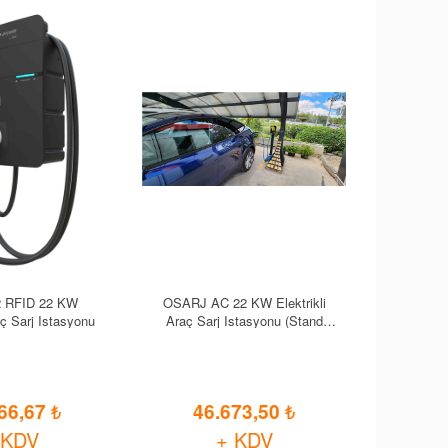
 RFID 22 KW
OSARJ AC 22 KW Elektrikli
aç Sarj Istasyonu
Araç Sarj Istasyonu (Stand
Dahil)
66,67
46.673,50
 KDV
+ KDV