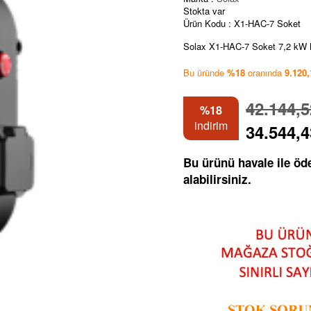
Stokta var
Ürün Kodu :
X1-HAC-7 Soket
Solax X1-HAC-7 Soket 7,2 kW M
Bu üründe
%18
oranında
9.120
42.144,
%18
indirim
34.544,
Bu ürünü havale ile ö
alabilirsiniz.