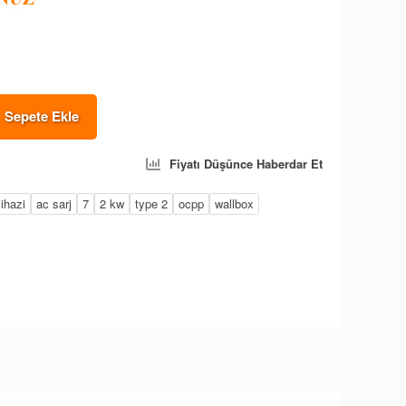
Sepete Ekle
Fiyatı Düşünce Haberdar Et
cihazi
ac sarj
7
2 kw
type 2
ocpp
wallbox