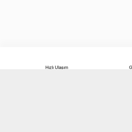
Hızlı Ulaşım
G
Hakkımızda
Ö
Markalar
B
Ürünler
T
İletişim
İ
Blog