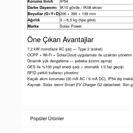
Koruma Sınıfı
IP54
Darbe Dayanımı
IK10 gövde / IK08 ekran
Boyutlar (G×Y×D)
206 × 390 × 139 mm
Ağırlık
3 – 6,5 kg (tipe göre)
Marka
Solax Power
Öne Çıkan Avantajlar
7,2 kW monofaze AC şarj — Type 2 (soket)
OCPP + Wi-Fi + SolaxCloud uygulaması ile uzaktan yönetim
Dinamik yük dengeleme — şebeke sınırını aşmaz
GES ile %100 yeşil enerji şarjı + otomatik 1/3 faz geçişi
RFID yetkili kullanıcı yönetimi
Kaçak akım koruması (30 mA AC / 6 mA DC), IP54 dış mek
Kaynak: Solax resmi Smart EV Charger G2 datasheet. Son g
Popüler Ürünler