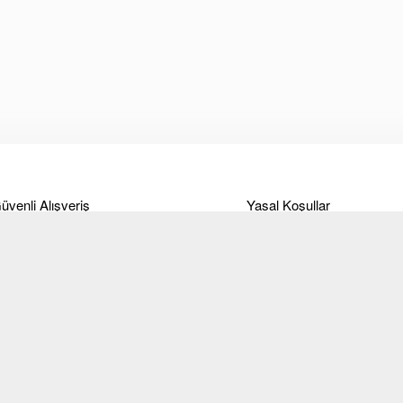
üvenli Alışveriş
Yasal Koşullar
deme
Ticari Alım-Satım ve Hizmet
Sözleşmesi
anka Bilgileri
Site Kullanım Koşulları ve
eslimat
üyelik sözleşmesi
ade Koşulları
KVKK