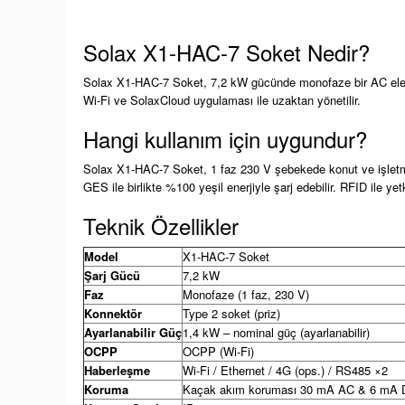
Solax X1-HAC-7 Soket Nedir?
Solax X1-HAC-7 Soket, 7,2 kW gücünde monofaze bir AC elektrikl
Wi-Fi ve SolaxCloud uygulaması ile uzaktan yönetilir.
Hangi kullanım için uygundur?
Solax X1-HAC-7 Soket, 1 faz 230 V şebekede konut ve işletme 
GES ile birlikte %100 yeşil enerjiyle şarj edebilir. RFID ile yetk
Teknik Özellikler
Model
X1-HAC-7 Soket
Şarj Gücü
7,2 kW
Faz
Monofaze (1 faz, 230 V)
Konnektör
Type 2 soket (priz)
Ayarlanabilir Güç
1,4 kW – nominal güç (ayarlanabilir)
OCPP
OCPP (Wi-Fi)
Haberleşme
Wi-Fi / Ethernet / 4G (ops.) / RS485 ×2
Koruma
Kaçak akım koruması 30 mA AC & 6 mA D