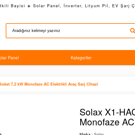
kili Bayisi ☀️ Solar Panel, İnverter, Lityum Pil, EV Şarj 
olar Panel
Kategoriler
oket 7,2 kW Monofaze AC Elektrikli Araç Sarj Cihazi
Solax X1-HAC
Monofaze AC E
Marka :
Solax