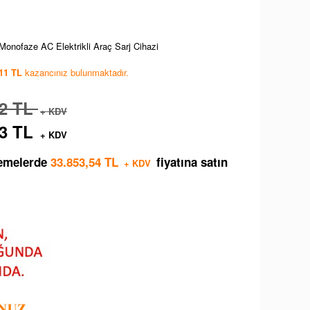
onofaze AC Elektrikli Araç Sarj Cihazi
,11 TL
kazancınız bulunmaktadır.
52 TL
+ KDV
43 TL
+ KDV
demelerde
33.853,54 TL
fiyatına satın
+ KDV