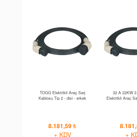
TOGG Elektrikli Araç Sarj
32 A 22KW 3 fazli 5 MT
Kablosu Tip 2 - disi - erkek
Elektrikli Araç S
2 - disi 
8.181,59
8.181
+ KDV
+ K