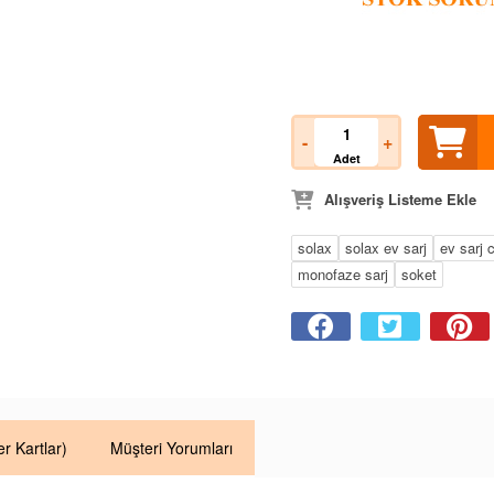
-
+
Adet
Alışveriş Listeme Ekle
solax
solax ev sarj
ev sarj 
monofaze sarj
soket
er Kartlar)
Müşteri Yorumları