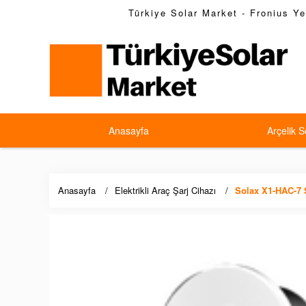
Türkiye Solar Market - Fronius Yet
Anasayfa
Arçelik S
Anasayfa
Elektrikli Araç Şarj Cihazı
Solax X1-HAC-7 S