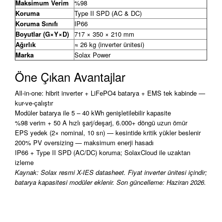
Maksimum Verim
%98
Koruma
Type II SPD (AC & DC)
Koruma Sınıfı
IP66
Boyutlar (G×Y×D)
717 × 350 × 210 mm
Ağırlık
≈ 26 kg (inverter ünitesi)
Marka
Solax Power
Öne Çıkan Avantajlar
All-in-one: hibrit inverter + LiFePO4 batarya + EMS tek kabinde —
kur-ve-çalıştır
Modüler batarya ile 5 – 40 kWh genişletilebilir kapasite
%98 verim + 50 A hızlı şarj/deşarj, 6.000+ döngü uzun ömür
EPS yedek (2× nominal, 10 sn) — kesintide kritik yükler beslenir
200% PV oversizing — maksimum enerji hasadı
IP66 + Type II SPD (AC/DC) koruma; SolaxCloud ile uzaktan
izleme
Kaynak: Solax resmi X-IES datasheet. Fiyat inverter ünitesi içindir;
batarya kapasitesi modüler eklenir. Son güncelleme: Haziran 2026.