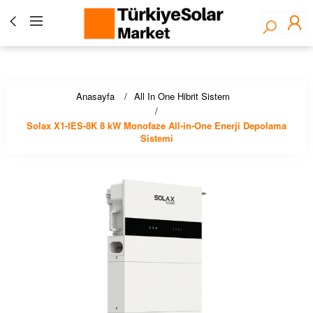
Türkiye Solar Market - Fronius Yetkili Bayisi ☀️ Solar
Panel, İnverter, Lityum Pil, EV Şarj Çözümleri - Stoktan
Hızlı Teslimat!
Anasayfa
All In One Hibrit Sistem
Solax X1-IES-8K 8 kW Monofaze All-in-One Enerji Depolama
Sistemi