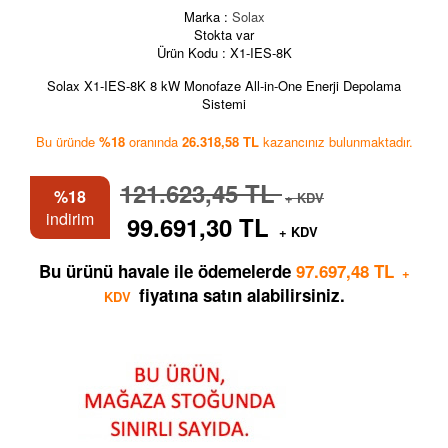
Marka :
Solax
Stokta var
Ürün Kodu :
X1-IES-8K
Solax X1-IES-8K 8 kW Monofaze All-in-One Enerji Depolama
Sistemi
Bu üründe
%18
oranında
26.318,58 TL
kazancınız bulunmaktadır.
121.623,45 TL
%18
+ KDV
indirim
99.691,30 TL
+ KDV
Bu ürünü havale ile ödemelerde
97.697,48 TL
+
fiyatına satın alabilirsiniz.
KDV