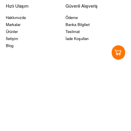
Hızlı Ulaşım
Güvenli Alışveriş
Hakkımızda
Ödeme
Markalar
Banka Bilgileri
Ürünler
Teslimat
İletişim
İade Koşulları
Blog
Yasal Koşullar
Sosyal Medya
Ticari Alım-Satım ve Hizmet
Instagram
Sözleşmesi
Facebook
Site Kullanım Koşulları ve üyelik
Twitter
sözleşmesi
Pinterest
KVKK
Youtube