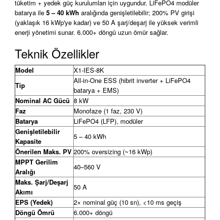
tüketim + yedek güç kurulumları için uygundur. LiFePO4 modüler
batarya ile
5 – 40 kWh
aralığında genişletilebilir; 200% PV girişi
(yaklaşık 16 kWp'ye kadar) ve 50 A şarj/deşarj ile yüksek verimli
enerji yönetimi sunar. 6.000+ döngü uzun ömür sağlar.
Teknik Özellikler
Model
X1-IES-8K
All-in-One ESS (hibrit inverter + LiFePO4
Tip
batarya + EMS)
Nominal AC Gücü
8 kW
Faz
Monofaze (1 faz, 230 V)
Batarya
LiFePO4 (LFP), modüler
Genişletilebilir
5 – 40 kWh
Kapasite
Önerilen Maks. PV
200% oversizing (~16 kWp)
MPPT Gerilim
40–560 V
Aralığı
Maks. Şarj/Deşarj
50 A
Akımı
EPS (Yedek)
2× nominal güç (10 sn), <10 ms geçiş
Döngü Ömrü
6.000+ döngü