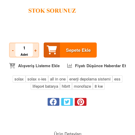
-
+
Sepete Ekle
Adet
Alışveriş Listeme Ekle
Fiyatı Düşünce Haberdar Et
solax
solax x-ies
all in one
enerji depolama sistemi
ess
lifepo4 batarya
hibrit
monofaze
8 kw
Ürün Detayları